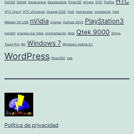
HTC
DeCSS
Delphi
desaparece
desatendida
Direct2D
drivers
DVD
Firefox
HTC One X
HTC Universal
Huawei E220
Hulk
Impresoras
instalación
Intel
nVidia
PlayStation3
Módem 3G USB
Orange
Outlook 2003
Qtek 9000
portátil
proceso por lotes
programación
Qtek
Simyo
Windows 7
Touch Pro
Wii
Windows mobile 6.1
WordPress
Xbox360
xda
Política de privacidad